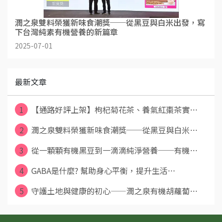
潤之泉雙料榮獲新味食潮獎──從黑豆與白米出發，寫
下台灣純素有機營養的新篇章
2025-07-01
最新文章
1
【通路好評上架】枸杞菊花茶、養氣紅棗茶實⋯
2
潤之泉雙料榮獲新味食潮獎──從黑豆與白米⋯
3
從一顆顆有機黑豆到一滴滴純淨營養──有機⋯
4
GABA是什麼? 幫助身心平衡，提升生活⋯
5
守護土地與健康的初心——潤之泉有機胡蘿蔔⋯