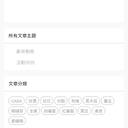
所有文章主題
最新動態
活動快訊
文章分類
GABA
甘酒
甘花
米麴
有機
黑木耳
養生
珊瑚草
全素
胡蘿蔔
紅蘿蔔
黑豆
素食
素雞精