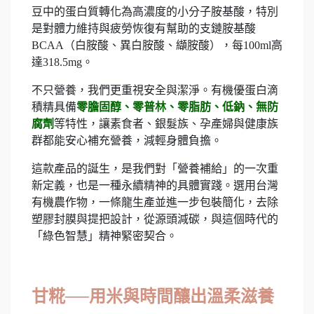
豆中的蛋白質轉化為高濃度的小分子胺基酸，特別
是對體力維持與疲勞恢復有幫助的支鏈胺基酸
BCAA（白胺酸、異白胺酸、纈胺酸），每100ml高
達318.5mg。
不只營養，我們更重視安全與潔淨。有機優蛋白滴
積精具備
零膽固醇、零普林、零脂肪、低鈉、無防
腐劑
等特性，讓素食者、銀髮族、孕產婦與健康族
群都能安心補充營養，減輕身體負擔。
這款產品的誕生，是我們對「營養補給」的一次重
新定義，也是一種永續精神的具體實踐。選用台灣
有機農作物，一條龍生產並進一步包裝簡化，去除
塑膠封膜與提把設計，從源頭減碳，與這個時代的
「綠色智慧」精神緊密契合。
甘糀──用米與時間釀出溫柔滋養