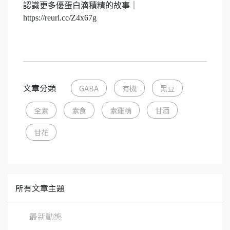
認識更多優蛋白滴積精的故事｜
https://reurl.cc/Z4x67g
文章分類
GABA
有機
黑豆
全素
素食
素雞精
甘酒
甘花
所有文章主題
最新動態