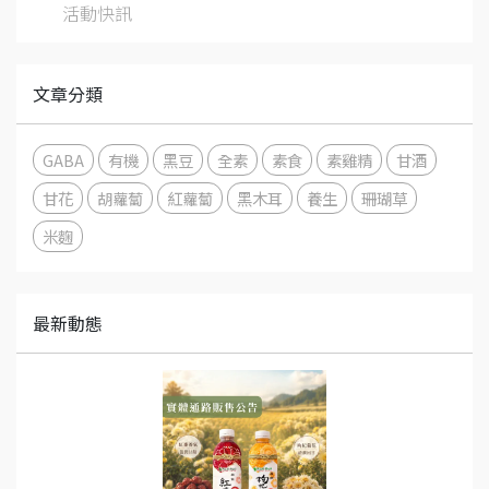
活動快訊
文章分類
GABA
有機
黑豆
全素
素食
素雞精
甘酒
甘花
胡蘿蔔
紅蘿蔔
黑木耳
養生
珊瑚草
米麴
最新動態