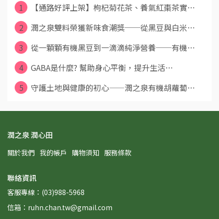
1
【通路好評上架】枸杞菊花茶、養氣紅棗茶實⋯
2
潤之泉雙料榮獲新味食潮獎──從黑豆與白米⋯
3
從一顆顆有機黑豆到一滴滴純淨營養──有機⋯
4
GABA是什麼? 幫助身心平衡，提升生活⋯
5
守護土地與健康的初心——潤之泉有機胡蘿蔔⋯
潤之泉 潤心田
關於我們
我的帳戶
購物須知
服務條款
聯絡資訊
客服專線：(03)988-5968
信箱：ruhn.chan.tw@gmail.com