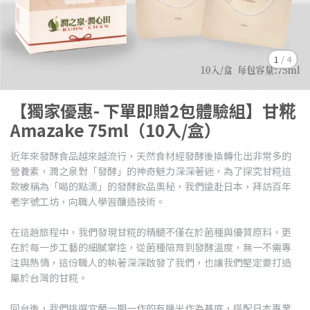
1
/
4
【獨家優惠- 下單即贈2包體驗組】甘糀
Amazake 75ml（10入/盒）
近年來發酵食品越來越流行，天然食材經發酵後換轉化出非常多的
營養素，潤之泉對「發酵」的神奇魅力深深著迷，為了探究甘糀這
款被稱為「喝的點滴」的發酵飲品奧秘，我們遠赴日本，拜訪百年
老字號工坊，向職人學習釀造技術。
在這趟旅程中，我們發現甘糀的精髓不僅在於菌種與優質原料，更
在於每一步工藝的細膩掌控，從菌種陪育到發酵溫度，無一不需專
注與熱情，這份職人的執著深深啟發了我們，也讓我們堅定要打造
屬於台灣的甘糀。
回台後，我們挑選宜蘭一期一作的有機米作為基底，搭配日本專業