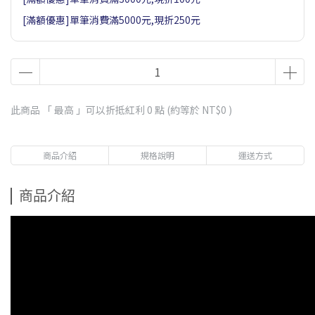
[滿額優惠]單筆消費滿5000元,現折250元
此商品 「 最高 」可以折抵紅利
0
點 (約等於
NT$0
)
商品介紹
規格說明
運送方式
商品介紹