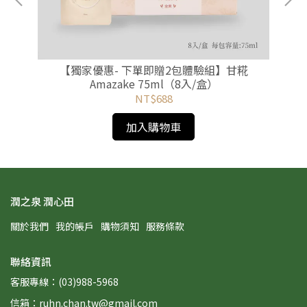
積精
【獨家優惠- 下單即贈2包體驗組】甘糀
【
盒）
Amazake 75ml（8入/盒）
滴積精 Organic
NT$688
加入購物車
潤之泉 潤心田
關於我們
我的帳戶
購物須知
服務條款
聯絡資訊
客服專線：(03)988-5968
信箱：ruhn.chan.tw@gmail.com