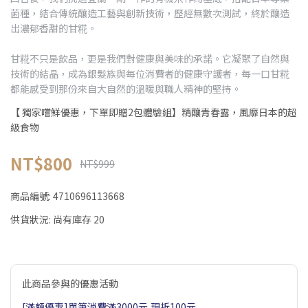
菌種，結合傳統釀造工藝與創新技術，歷經無數次測試，終於釀造
出濃郁香甜的甘糀。
甘糀不只是飲品，更是我們對健康與美味的承諾。它凝聚了自然與
技術的結晶，成為銀髮族與每位消費者的健康守護者，每一口甘糀
都能感受到那份來自大自然的溫暖與職人精神的堅持。
【 獨家嚐鮮優惠，下單即贈2包體驗組】精釀青春露，風靡日本的超
級食物
NT$800
NT$999
商品編號:
4710696113668
供貨狀況:
尚有庫存 20
此商品參與的優惠活動
[滿額優惠]單筆消費滿3000元,現折100元