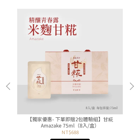
積精
【獨家優惠- 下單即贈2包體驗組】甘糀
【
盒）
Amazake 75ml（8入/盒）
滴積精 Organic
NT$688