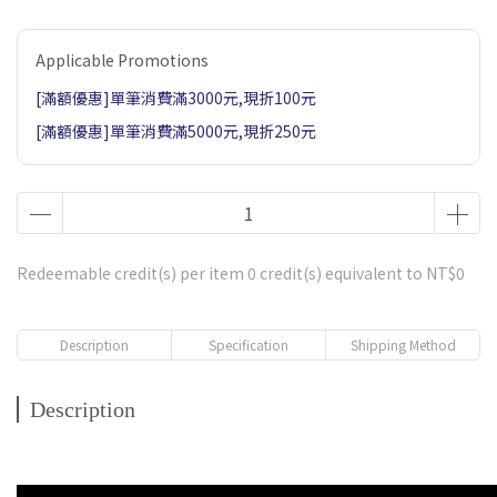
Applicable Promotions
[滿額優惠]單筆消費滿3000元,現折100元
[滿額優惠]單筆消費滿5000元,現折250元
Redeemable credit(s) per item
0
credit(s) equivalent to
NT$0
Description
Specification
Shipping Method
Description