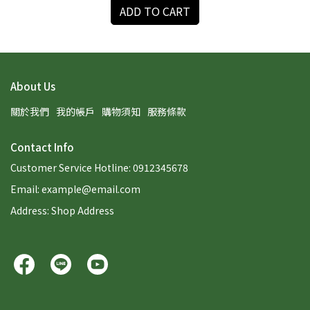
ADD TO CART
About Us
關於我們
我的帳戶
購物須知
服務條款
Contact Info
Customer Service Hotline: 0912345678
Email: example@email.com
Address: Shop Address