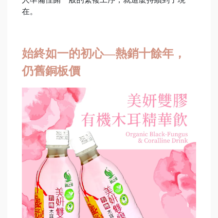
在。
始終如一的初心—熱銷十餘年，
仍舊銅板價