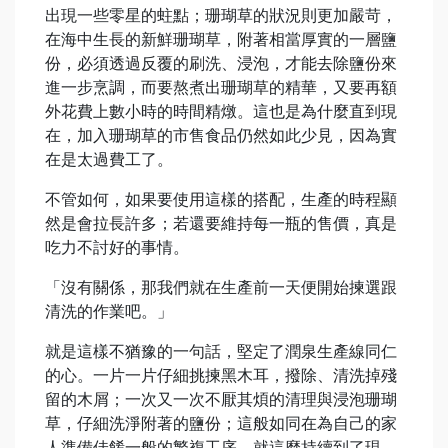
出現一些零星的蛀點；珊瑚草的狀況則更加嚴苛，
在海中生長的新鮮珊瑚草，附著相當厚實的一層鹽
份，必須透過反覆的刷洗、浸泡，才能去除鹽份來
進一步烹調，而要熬煮出珊瑚草的精華，又要再額
外花費上數小時的時間精燉。這也是為什麼直到現
在，加入珊瑚草的市售食品仍然如此少見，因為實
在是太過費工了。
不管如何，如果要使用這樣的搭配，生產的時程顯
然是會拉長許多；若還要維持每一瓶的售價，真是
吃力不討好的事情。
「沒有關係，那我們就在生產前一天便開始揀選跟
清洗的作業吧。」
就是這樣不猶豫的一句話，堅定了潤泉生產線同仁
的心。一片一片仔細挑揀黑木耳，撥除、清洗掉殘
留的木屑；一次又一次不厭其煩的清理與浸泡珊瑚
草，仔細洗淨附著的鹽份；這般如同在為自己的家
人準備佳餚一般的繁複工序，就這麼持續到了現