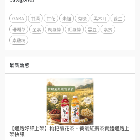
GABA
甘酒
甘花
米麴
有機
黑木耳
養生
珊瑚草
全素
胡蘿蔔
紅蘿蔔
黑豆
素食
素雞精
最新動態
【通路好評上架】枸杞菊花茶、養氣紅棗茶實體通路上
架快訊